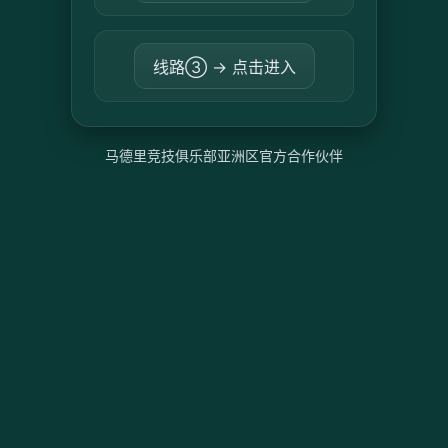
线路③ → 点击进入
马德里竞技俱乐部亚洲区官方合作伙伴