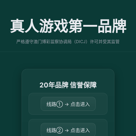
真人游戏第一品牌
严格遵守澳门博彩监察协调局（DICJ）许可并受其监管
20年品牌 信誉保障
线路① → 点击进入
线路② → 点击进入